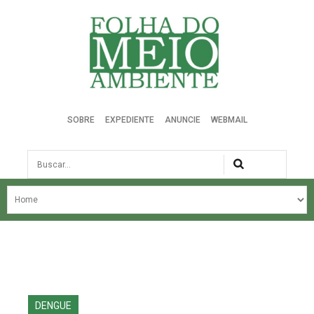
Folha do Meio Ambiente
SOBRE
EXPEDIENTE
ANUNCIE
WEBMAIL
Busca
NOSSA HISTÓRIA
ÚLTIMAS NOTÍCIAS
EDIÇÃO DO MÊS
EDIÇÕES ANTERIORES
DENGUE