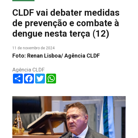
COLUNA DO MEIO
CLDF vai debater medidas
FALE CONOSCO
de prevenção e combate à
dengue nesta terça (12)
11 de novembro de 2024
Foto: Renan Lisboa/ Agência CLDF
Agência CLDF
Share
Facebook
Twitter
WhatsApp