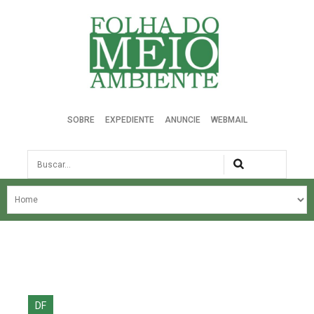
Folha do Meio Ambiente
SOBRE
EXPEDIENTE
ANUNCIE
WEBMAIL
Busca
NOSSA HISTÓRIA
ÚLTIMAS NOTÍCIAS
EDIÇÃO DO MÊS
EDIÇÕES ANTERIORES
DF