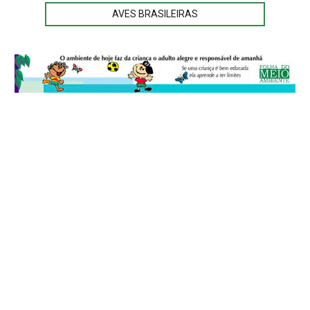
AVES BRASILEIRAS
© 2026
Folha do Meio Ambiente
é uma publicação da Folha do Meio
Ambiente Cultura Viva Editora Ltda
SRTV Sul, Quadra 701 Conjunto D, Bloco A, Sala 717 - CEP 70.340-000 -
Asa Sul - Brasília/DF - Brasil.