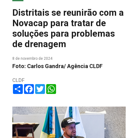
COLUNA DO MEIO
Distritais se reunirão com a
FALE CONOSCO
Novacap para tratar de
soluções para problemas
de drenagem
8 de novembro de 2024
Foto: Carlos Gandra/ Agência CLDF
CLDF
Share
Facebook
Twitter
WhatsApp