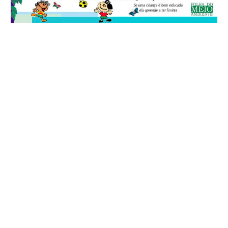
© 2026
Folha do Meio Ambiente
é uma publicação da Folha do Meio
Ambiente Cultura Viva Editora Ltda
SRTV Sul, Quadra 701 Conjunto D, Bloco A, Sala 717 - CEP 70.340-000 -
Asa Sul - Brasília/DF - Brasil.