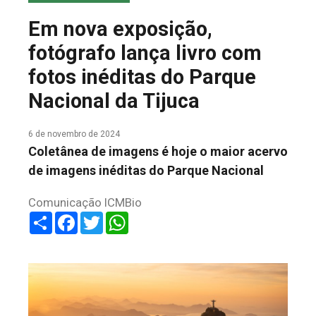
COLUNA DO MEIO
Em nova exposição,
FALE CONOSCO
fotógrafo lança livro com
fotos inéditas do Parque
Nacional da Tijuca
6 de novembro de 2024
Coletânea de imagens é hoje o maior acervo
de imagens inéditas do Parque Nacional
Comunicação ICMBio
Share
Facebook
Twitter
WhatsApp