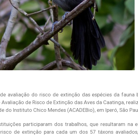
 avaliação do risco de extinção das espécies da fauna br
e Avaliação de Risco de Extinção das Aves da Caatinga, real
 do Instituto Chico Mendes (ACADEBio), em Iperó, São Pau
nstituições participaram dos trabalhos, que resultaram na
isco de extinção para cada um dos 57 táxons avaliados