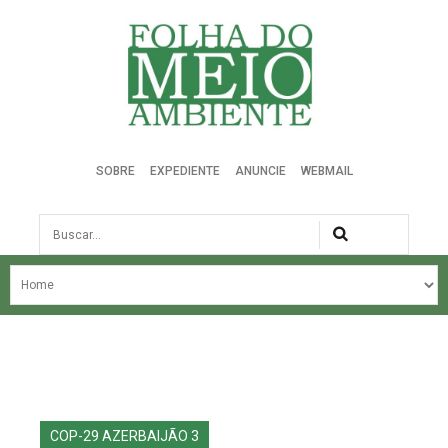
Folha do Meio Ambiente
SOBRE
EXPEDIENTE
ANUNCIE
WEBMAIL
Busca
NOSSA HISTÓRIA
ÚLTIMAS NOTÍCIAS
EDIÇÃO DO MÊS
EDIÇÕES ANTERIORES
COP-29 AZERBAIJÃO 3