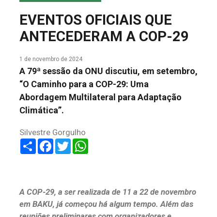
COLUNA DO MEIO
EVENTOS OFICIAIS QUE
FALE CONOSCO
ANTECEDERAM A COP-29
1 de novembro de 2024
A 79ª sessão da ONU discutiu, em setembro,
“O Caminho para a COP-29: Uma
Abordagem Multilateral para Adaptação
Climática”.
Silvestre Gorgulho
Share
Facebook
Twitter
WhatsApp
A COP-29, a ser realizada de 11 a 22 de novembro
em BAKU, já começou há algum tempo. Além das
reuniões preliminares com organizadores e