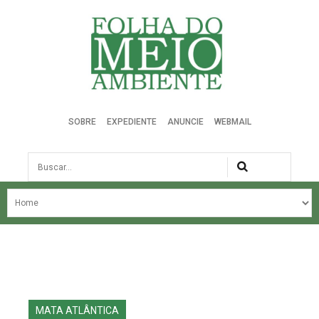
Folha do Meio Ambiente
SOBRE
EXPEDIENTE
ANUNCIE
WEBMAIL
Busca
NOSSA HISTÓRIA
ÚLTIMAS NOTÍCIAS
EDIÇÃO DO MÊS
EDIÇÕES ANTERIORES
MATA ATLÂNTICA