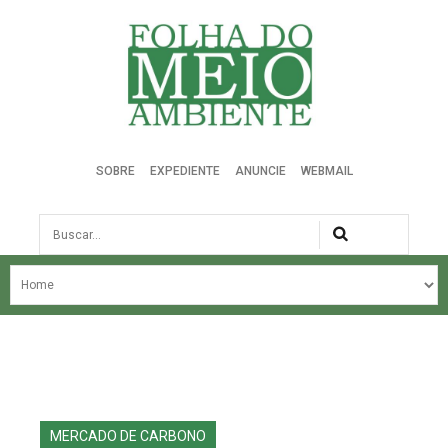
Folha do Meio Ambiente
SOBRE
EXPEDIENTE
ANUNCIE
WEBMAIL
Busca
NOSSA HISTÓRIA
ÚLTIMAS NOTÍCIAS
EDIÇÃO DO MÊS
EDIÇÕES ANTERIORES
MERCADO DE CARBONO