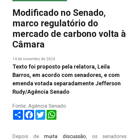
COLUNA DO MEIO
Modificado no Senado,
FALE CONOSCO
marco regulatório do
mercado de carbono volta à
Câmara
14 de novembro de 2024
Texto foi proposto pela relatora, Leila
Barros, em acordo com senadores, e com
emenda votada separadamente Jefferson
Rudy/Agência Senado
Fonte: Agência Senado
Share
Facebook
Twitter
WhatsApp
Depois de
muita discussão
, os senadores