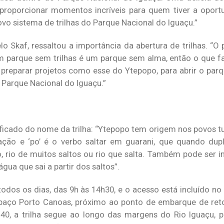
i proporcionar momentos incríveis para quem tiver a oport
vo sistema de trilhas do Parque Nacional do Iguaçu.”
lo Skaf, ressaltou a importância da abertura de trilhas. “O
 Um parque sem trilhas é um parque sem alma, então o que f
 e preparar projetos como esse do Ytepopo, para abrir o pa
 Parque Nacional do Iguaçu.”
ificado do nome da trilha: “Ytepopo tem origem nos povos t
ligação e ‘po’ é o verbo saltar em guarani, que quando du
to, rio de muitos saltos ou rio que salta. Também pode ser 
gua que sai a partir dos saltos”.
todos os dias, das 9h às 14h30, e o acesso está incluído no
paço Porto Canoas, próximo ao ponto de embarque de reto
0, a trilha segue ao longo das margens do Rio Iguaçu, p