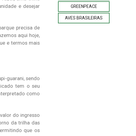
unidade e desejar
GREENPEACE
AVES BRASILEIRAS
 parque precisa de
azemos aqui hoje,
rque e termos mais
upi-guarani, sendo
plicado tem o seu
interpretado como
 valor do ingresso
rno da trilha das
ermitindo que os