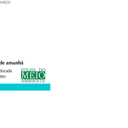
guaçu.