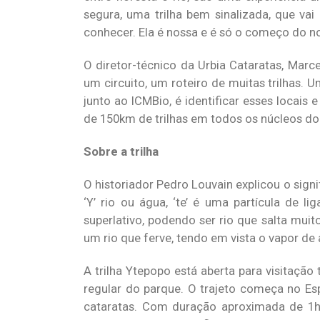
segura, uma trilha bem sinalizada, que va
conhecer. Ela é nossa e é só o começo do no
O diretor-técnico da Urbia Cataratas, Marce
um circuito, um roteiro de muitas trilhas.
junto ao ICMBio, é identificar esses locais
de 150km de trilhas em todos os núcleos do
Sobre a trilha
O historiador Pedro Louvain explicou o sign
‘Y’ rio ou água, ‘te’ é uma partícula de 
superlativo, podendo ser rio que salta mui
um rio que ferve, tendo em vista o vapor de á
A trilha Ytepopo está aberta para visitação 
regular do parque. O trajeto começa no Es
cataratas. Com duração aproximada de 1h4