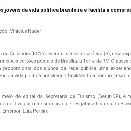
 jovens da vida política brasileira e facilita a compr
ição: Vinicius Nader
de Ceilândia (EC15) tiveram, nesta terça-feira (3), uma exp
ncipais cartões postais de Brasília, a Torre de TV. O passe
sa proporcionar aos alunos da rede pública uma experiên
 da vida política brasileira e facilitando a compreensão d
or meio de edital da Secretaria de Turismo (Setur-DF), e 
foco é divulgar o turismo cívico e resgatar a história do Bras
o, Emerson Luiz Pereira.