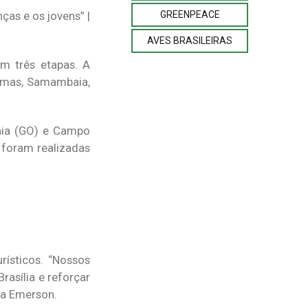
GREENPEACE
ças e os jovens” |
AVES BRASILEIRAS
em três etapas. A
 Emas, Samambaia,
ânia (GO) e Campo
 foram realizadas
ísticos. “Nossos
rasília e reforçar
ta Emerson.