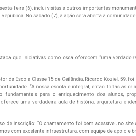
a sexta-feira (6), inclui visitas a outros importantes monume
República. No sábado (7), a ação será aberta à comunidade
staca que iniciativas como essa oferecem “uma verdadeira 
tor da Escola Classe 15 de Ceilândia, Ricardo Koziel, 59, foi
oportunidade. “A nossa escola é integral, então todas as c
são fundamentais para o enriquecimento dos alunos, pr
oferece uma verdadeira aula de história, arquitetura e ide
o de inscrição: “O chamamento foi bem acessível, no site d
mos com excelente infraestrutura, com equipe de apoio e br