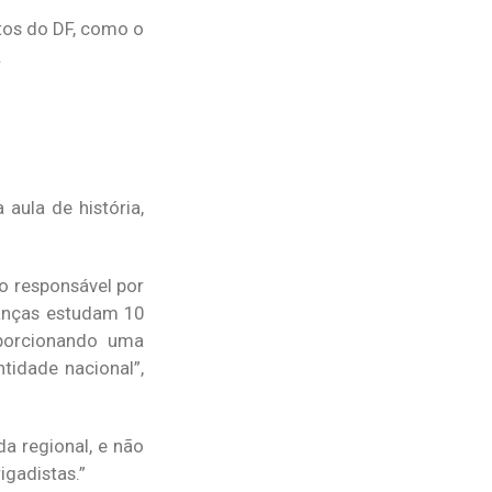
ntos do DF, como o
.
aula de história,
 o responsável por
rianças estudam 10
oporcionando uma
ntidade nacional”,
a regional, e não
igadistas.”