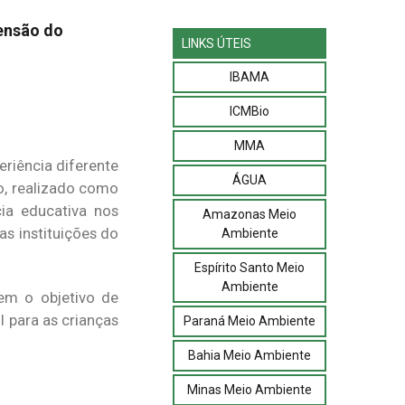
eensão do
LINKS ÚTEIS
IBAMA
ICMBio
MMA
eriência diferente
ÁGUA
io, realizado como
cia educativa nos
Amazonas Meio
as instituições do
Ambiente
Espírito Santo Meio
Ambiente
tem o objetivo de
il para as crianças
Paraná Meio Ambiente
Bahia Meio Ambiente
Minas Meio Ambiente