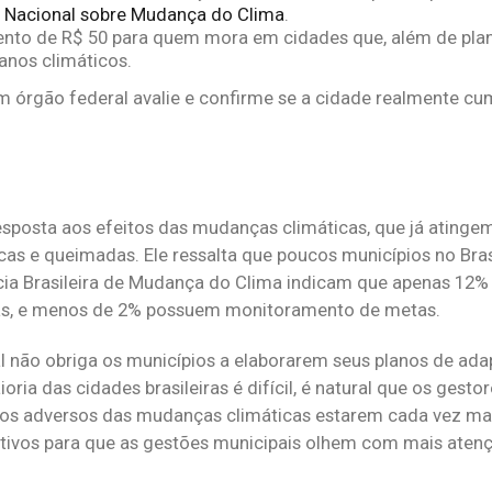
a Nacional sobre Mudança do Clima
.
to de R$ 50 para quem mora em cidades que, além de pla
anos climáticos.
um órgão federal avalie e confirme se a cidade realmente cu
sposta aos efeitos das mudanças climáticas, que já atinge
s e queimadas. Ele ressalta que poucos municípios no Bras
ia Brasileira de Mudança do Clima indicam que apenas 12%
cas, e menos de 2% possuem monitoramento de metas.
l não obriga os municípios a elaborarem seus planos de ad
ria das cidades brasileiras é difícil, é natural que os gesto
tos adversos das mudanças climáticas estarem cada vez mai
ntivos para que as gestões municipais olhem com mais aten