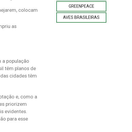
GREENPEACE
nejarem, colocam
AVES BRASILEIRAS
mpriu as
m a população
il têm planos de
 das cidades têm
aptação e, como a
res priorizem
s evidentes.
ção para esse