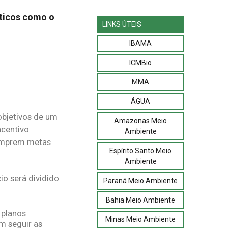
áticos como o
LINKS ÚTEIS
IBAMA
ICMBio
MMA
ÁGUA
objetivos de um
Amazonas Meio
ncentivo
Ambiente
cumprem metas
Espírito Santo Meio
Ambiente
cio será dividido
Paraná Meio Ambiente
Bahia Meio Ambiente
 planos
Minas Meio Ambiente
m seguir as