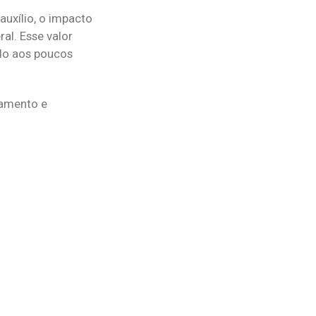
auxílio, o impacto
al. Esse valor
do aos poucos
jamento e
.