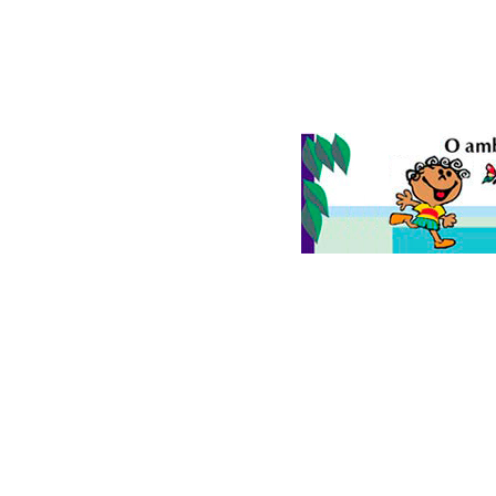
© 2026
Folha do Meio Ambiente
é uma publicação da Folha do M
Ltda
SRTV Sul, Quadra 701 Conjunto D, Bloco A, Sala 717 - CEP 70.340-00