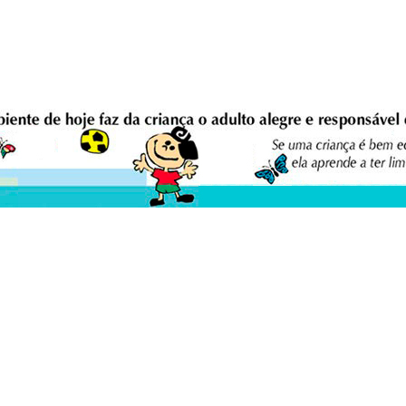
eio Ambiente Cultura Viva Editora
E
0 - Asa Sul - Brasília/DF - Brasil.