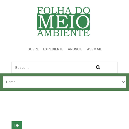
Folha do Meio Ambiente
SOBRE
EXPEDIENTE
ANUNCIE
WEBMAIL
Busca
NOSSA HISTÓRIA
ÚLTIMAS NOTÍCIAS
EDIÇÃO DO MÊS
EDIÇÕES ANTERIORES
DF