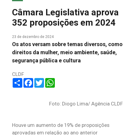
COLUNA DO MEIO
Câmara Legislativa aprova
FALE CONOSCO
352 proposições em 2024
23 de dezembro de 2024
Os atos versam sobre temas diversos, como
direitos da mulher, meio ambiente, saúde,
segurança pública e cultura
CLDF
Share
Facebook
Twitter
WhatsApp
Foto: Diogo Lima/ Agência CLDF
Houve um aumento de 19% de proposições
aprovadas em relação ao ano anterior