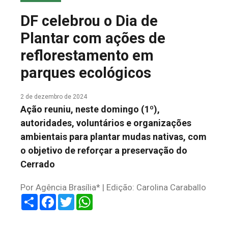
COLUNA DO MEIO
DF celebrou o Dia de
FALE CONOSCO
Plantar com ações de
reflorestamento em
parques ecológicos
2 de dezembro de 2024
Ação reuniu, neste domingo (1º),
autoridades, voluntários e organizações
ambientais para plantar mudas nativas, com
o objetivo de reforçar a preservação do
Cerrado
Por Agência Brasília* | Edição: Carolina Caraballo
Share
Facebook
Twitter
WhatsApp