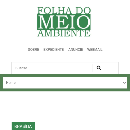
Folha do Meio Ambiente
SOBRE
EXPEDIENTE
ANUNCIE
WEBMAIL
Busca
NOSSA HISTÓRIA
ÚLTIMAS NOTÍCIAS
EDIÇÃO DO MÊS
EDIÇÕES ANTERIORES
BRASÍLIA