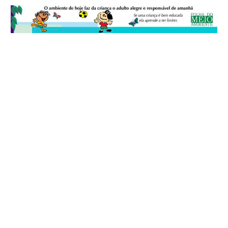
© 2026
Folha do Meio Ambiente
é uma publicação da Folha do Meio
Ambiente Cultura Viva Editora Ltda
SRTV Sul, Quadra 701 Conjunto D, Bloco A, Sala 717 - CEP 70.340-000 -
Asa Sul - Brasília/DF - Brasil.
EXPEDIENTE
ANUNCIE
WEBMAIL
FACEBOOK