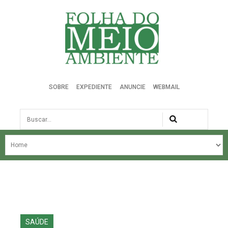
Folha do Meio Ambiente
SOBRE
EXPEDIENTE
ANUNCIE
WEBMAIL
Busca
NOSSA HISTÓRIA
ÚLTIMAS NOTÍCIAS
EDIÇÃO DO MÊS
EDIÇÕES ANTERIORES
SAÚDE