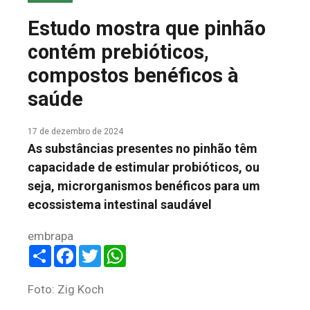
COLUNA DO MEIO
Estudo mostra que pinhão
FALE CONOSCO
contém prebióticos,
compostos benéficos à
saúde
17 de dezembro de 2024
As substâncias presentes no pinhão têm
capacidade de estimular probióticos, ou
seja, microrganismos benéficos para um
ecossistema intestinal saudável
embrapa
Share
Facebook
Twitter
WhatsApp
Foto: Zig Koch