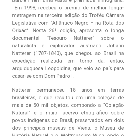
Barbieri tem uma vasta e premiada filmografia.
Em 1998, recebeu o prêmio de melhor longa-
metragem na terceira edição do Troféu Câmara
Legislativa com “Atlântico Negro – na Rota dos
Orixás”. Nesta 26ª edição, apresenta o longa
documental “Tesouro Natterer” sobre o
naturalista e explorador austríaco Johann
Natterer (1787-1843), que chegou ao Brasil na
expedição realizada em torno da, então,
arquiduquesa Leopoldina, que veio ao país para
casar-se com Dom Pedro I.
Natterer permaneceu 18 anos em terras
brasileiras, o que resultou em uma coleção de
mais de 50 mil objetos, compondo a “Coleção
Natural” e o maior acervo etnográfico sobre
povos indígenas do Brasil, preservados em dois
dos principais museus de Viena: o Museu de
História Natural e o Weltmuseum Wien, onde o