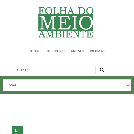
Folha do Meio Ambiente
SOBRE
EXPEDIENTE
ANUNCIE
WEBMAIL
Busca
NOSSA HISTÓRIA
ÚLTIMAS NOTÍCIAS
EDIÇÃO DO MÊS
EDIÇÕES ANTERIORES
DF