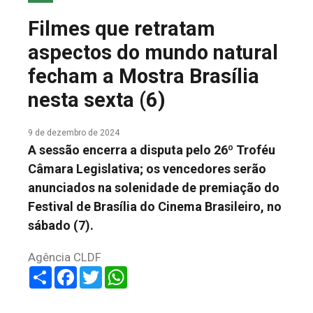
COLUNA DO MEIO
Filmes que retratam
FALE CONOSCO
aspectos do mundo natural
fecham a Mostra Brasília
nesta sexta (6)
9 de dezembro de 2024
A sessão encerra a disputa pelo 26º Troféu
Câmara Legislativa; os vencedores serão
anunciados na solenidade de premiação do
Festival de Brasília do Cinema Brasileiro, no
sábado (7).
Agência CLDF
Share
Facebook
Twitter
WhatsApp