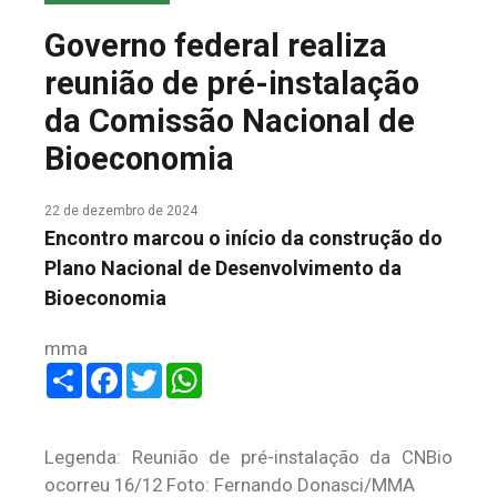
COLUNA DO MEIO
Governo federal realiza
FALE CONOSCO
reunião de pré-instalação
da Comissão Nacional de
Bioeconomia
22 de dezembro de 2024
Encontro marcou o início da construção do
Plano Nacional de Desenvolvimento da
Bioeconomia
mma
Share
Facebook
Twitter
WhatsApp
Legenda: Reunião de pré-instalação da CNBio
ocorreu 16/12 Foto: Fernando Donasci/MMA