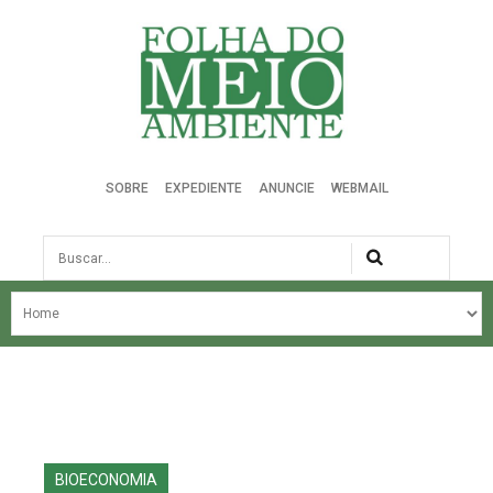
Folha do Meio Ambiente
SOBRE
EXPEDIENTE
ANUNCIE
WEBMAIL
Busca
NOSSA HISTÓRIA
ÚLTIMAS NOTÍCIAS
EDIÇÃO DO MÊS
EDIÇÕES ANTERIORES
BIOECONOMIA