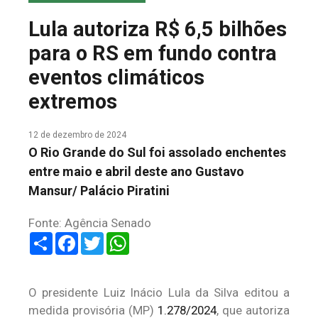
COLUNA DO MEIO
Lula autoriza R$ 6,5 bilhões
FALE CONOSCO
para o RS em fundo contra
eventos climáticos
extremos
12 de dezembro de 2024
O Rio Grande do Sul foi assolado enchentes
entre maio e abril deste ano Gustavo
Mansur/ Palácio Piratini
Fonte: Agência Senado
Share
Facebook
Twitter
WhatsApp
O presidente Luiz Inácio Lula da Silva editou a
medida provisória (MP)
1.278/2024
, que autoriza