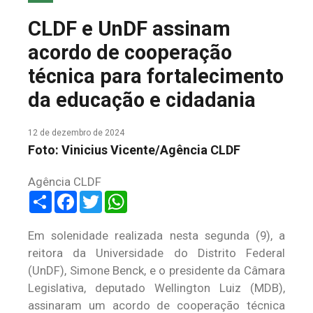
COLUNA DO MEIO
CLDF e UnDF assinam
FALE CONOSCO
acordo de cooperação
técnica para fortalecimento
da educação e cidadania
12 de dezembro de 2024
Foto: Vinicius Vicente/Agência CLDF
Agência CLDF
Share
Facebook
Twitter
WhatsApp
Em solenidade realizada nesta segunda (9), a
reitora da Universidade do Distrito Federal
(UnDF), Simone Benck, e o presidente da Câmara
Legislativa, deputado Wellington Luiz (MDB),
assinaram um acordo de cooperação técnica