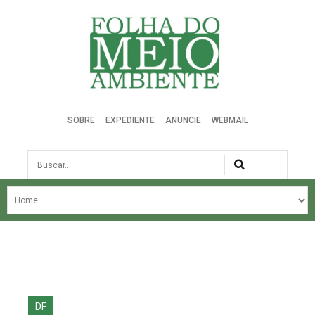
Folha do Meio Ambiente
SOBRE
EXPEDIENTE
ANUNCIE
WEBMAIL
Busca
NOSSA HISTÓRIA
ÚLTIMAS NOTÍCIAS
EDIÇÃO DO MÊS
EDIÇÕES ANTERIORES
DF