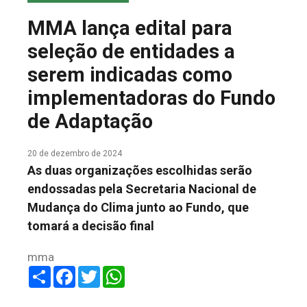
COLUNA DO MEIO
MMA lança edital para
FALE CONOSCO
seleção de entidades a
serem indicadas como
implementadoras do Fundo
de Adaptação
20 de dezembro de 2024
As duas organizações escolhidas serão
endossadas pela Secretaria Nacional de
Mudança do Clima junto ao Fundo, que
tomará a decisão final
mma
Share
Facebook
Twitter
WhatsApp