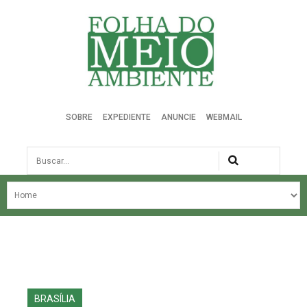
Folha do Meio Ambiente
SOBRE
EXPEDIENTE
ANUNCIE
WEBMAIL
Busca
NOSSA HISTÓRIA
ÚLTIMAS NOTÍCIAS
EDIÇÃO DO MÊS
EDIÇÕES ANTERIORES
BRASÍLIA