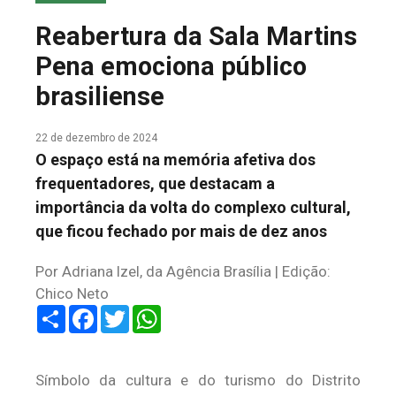
COLUNA DO MEIO
Reabertura da Sala Martins
FALE CONOSCO
Pena emociona público
brasiliense
22 de dezembro de 2024
O espaço está na memória afetiva dos
frequentadores, que destacam a
importância da volta do complexo cultural,
que ficou fechado por mais de dez anos
Por Adriana Izel, da Agência Brasília | Edição:
Chico Neto
Share
Facebook
Twitter
WhatsApp
Símbolo da cultura e do turismo do Distrito