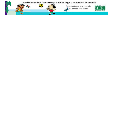
© 2026
Folha do Meio Ambiente
é uma publicação da Folha do Meio
Ambiente Cultura Viva Editora Ltda
SRTV Sul, Quadra 701 Conjunto D, Bloco A, Sala 717 - CEP 70.340-000 -
Asa Sul - Brasília/DF - Brasil.
EXPEDIENTE
ANUNCIE
WEBMAIL
FACEBOOK