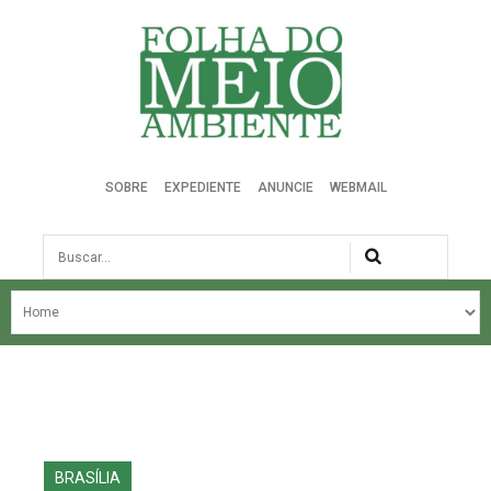
Folha do Meio Ambiente
SOBRE
EXPEDIENTE
ANUNCIE
WEBMAIL
Busca
NOSSA HISTÓRIA
ÚLTIMAS NOTÍCIAS
EDIÇÃO DO MÊS
EDIÇÕES ANTERIORES
BRASÍLIA