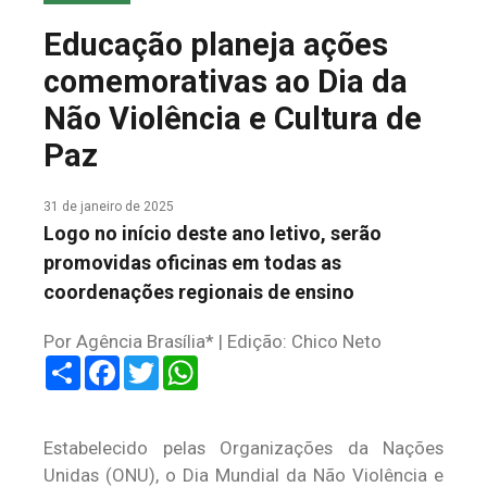
COLUNA DO MEIO
Educação planeja ações
FALE CONOSCO
comemorativas ao Dia da
Não Violência e Cultura de
Paz
31 de janeiro de 2025
Logo no início deste ano letivo, serão
promovidas oficinas em todas as
coordenações regionais de ensino
Por Agência Brasília* | Edição: Chico Neto
Share
Facebook
Twitter
WhatsApp
Estabelecido pelas Organizações da Nações
Unidas (ONU), o Dia Mundial da Não Violência e