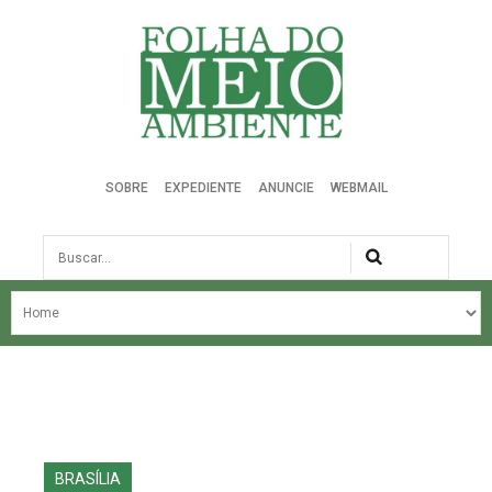
Folha do Meio Ambiente
SOBRE
EXPEDIENTE
ANUNCIE
WEBMAIL
Busca
NOSSA HISTÓRIA
ÚLTIMAS NOTÍCIAS
EDIÇÃO DO MÊS
EDIÇÕES ANTERIORES
BRASÍLIA