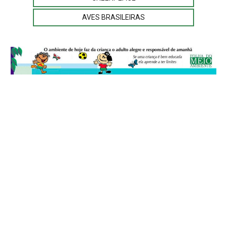
AVES BRASILEIRAS
© 2026
Folha do Meio Ambiente
é uma publicação da Folha do Meio
Ambiente Cultura Viva Editora Ltda
SRTV Sul, Quadra 701 Conjunto D, Bloco A, Sala 717 - CEP 70.340-000 -