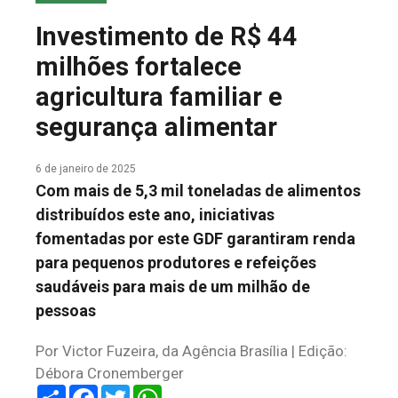
COLUNA DO MEIO
Investimento de R$ 44
FALE CONOSCO
milhões fortalece
agricultura familiar e
segurança alimentar
6 de janeiro de 2025
Com mais de 5,3 mil toneladas de alimentos
distribuídos este ano, iniciativas
fomentadas por este GDF garantiram renda
para pequenos produtores e refeições
saudáveis para mais de um milhão de
pessoas
Por Victor Fuzeira, da Agência Brasília | Edição:
Débora Cronemberger
Share
Facebook
Twitter
WhatsApp