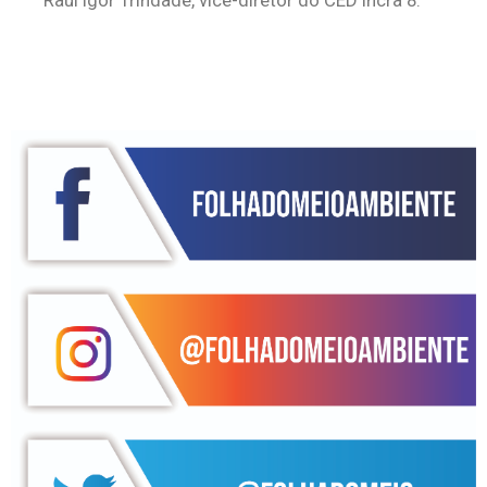
Raul Igor Trindade, vice-diretor do CED Incra 8.