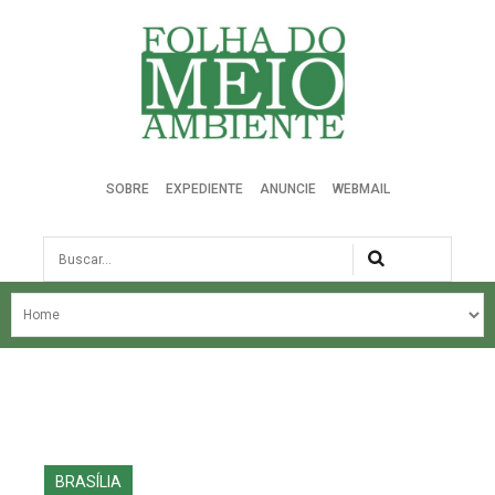
Folha do Meio Ambiente
SOBRE
EXPEDIENTE
ANUNCIE
WEBMAIL
Busca
NOSSA HISTÓRIA
ÚLTIMAS NOTÍCIAS
EDIÇÃO DO MÊS
EDIÇÕES ANTERIORES
BRASÍLIA