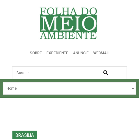
Folha do Meio Ambiente
SOBRE
EXPEDIENTE
ANUNCIE
WEBMAIL
Busca
NOSSA HISTÓRIA
ÚLTIMAS NOTÍCIAS
EDIÇÃO DO MÊS
EDIÇÕES ANTERIORES
BRASÍLIA