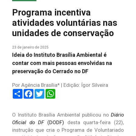
COLUNA DO MEIO
Programa incentiva
FALE CONOSCO
atividades voluntárias nas
unidades de conservação
23 de janeiro de 2025
Ideia do Instituto Brasília Ambiental é
contar com mais pessoas envolvidas na
preservação do Cerrado no DF
Por Agência Brasília* | Edição: Ígor Silveira
Share
Facebook
Twitter
WhatsApp
O Instituto Brasília Ambiental publicou no
Diário
Oficial do DF
(DODF)
desta quarta-feira (22),
instrução que cria o Programa de Voluntariado