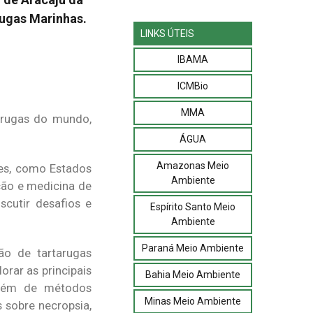
rugas Marinhas.
LINKS ÚTEIS
IBAMA
ICMBio
MMA
tarugas do mundo,
ÁGUA
Amazonas Meio
ses, como Estados
Ambiente
ção e medicina de
scutir desafios e
Espírito Santo Meio
Ambiente
Paraná Meio Ambiente
ão de tartarugas
orar as principais
Bahia Meio Ambiente
 além de métodos
Minas Meio Ambiente
 sobre necropsia,