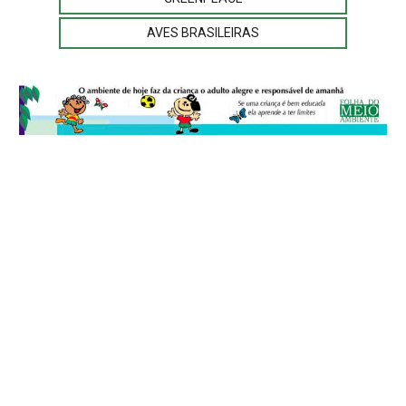
AVES BRASILEIRAS
© 2026
Folha do Meio Ambiente
é uma publicação da Folha do Meio
Ambiente Cultura Viva Editora Ltda
SRTV Sul, Quadra 701 Conjunto D, Bloco A, Sala 717 - CEP 70.340-000 -