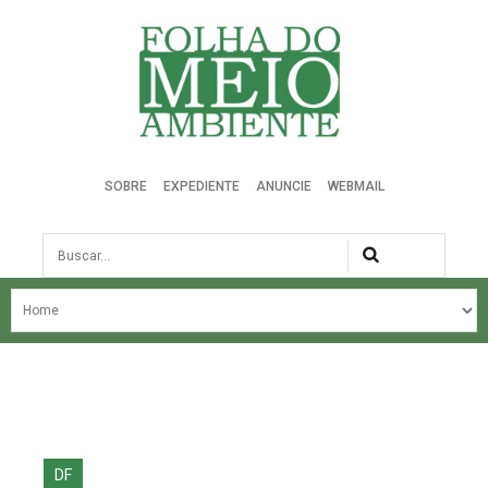
Folha do Meio Ambiente
SOBRE
EXPEDIENTE
ANUNCIE
WEBMAIL
Busca
NOSSA HISTÓRIA
ÚLTIMAS NOTÍCIAS
EDIÇÃO DO MÊS
EDIÇÕES ANTERIORES
DF