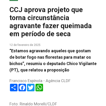
COLUNA DO MEIO
CCJ aprova projeto que
FALE CONOSCO
torna circunstância
agravante fazer queimada
em período de seca
12 de fevereiro de 2025
“Estamos agravando aqueles que gostam
de botar fogo nas florestas para matar os
bichos”, resumiu o deputado Chico Vigilante
(PT), que relatou a proposição
Francisco Espínola - Agência CLDF
Share
Facebook
Twitter
WhatsApp
Foto: Rinaldo Morelli/CLDF