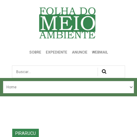
Folha do Meio Ambiente
SOBRE
EXPEDIENTE
ANUNCIE
WEBMAIL
Busca
NOSSA HISTÓRIA
ÚLTIMAS NOTÍCIAS
EDIÇÃO DO MÊS
EDIÇÕES ANTERIORES
PIRARUCU