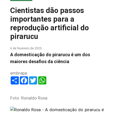
COLUNA DO MEIO
Cientistas dão passos
FALE CONOSCO
importantes para a
reprodução artificial do
pirarucu
6 de fevereiro de 2025
A domesticação do pirarucu é um dos
maiores desafios da ciência
embrapa
Share
Facebook
Twitter
WhatsApp
Foto: Ronaldo Rosa