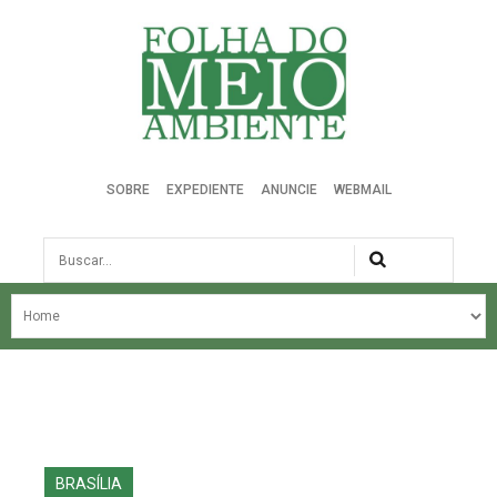
Folha do Meio Ambiente
SOBRE
EXPEDIENTE
ANUNCIE
WEBMAIL
Busca
NOSSA HISTÓRIA
ÚLTIMAS NOTÍCIAS
EDIÇÃO DO MÊS
EDIÇÕES ANTERIORES
BRASÍLIA