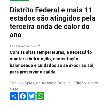
COLUNA DO MEIO
Distrito Federal e mais 11
FALE CONOSCO
estados são atingidos pela
terceira onda de calor do
ano
19 de fevereiro de 2025
Com as altas temperaturas, é necessário
manter a hidratação, alimentação
balanceada e cuidados ao se expor ao sol,
para preservar a saúde
Por Jak Spies, da Agência Brasília | Edição: Chico
Neto
Share
Facebook
Twitter
WhatsApp