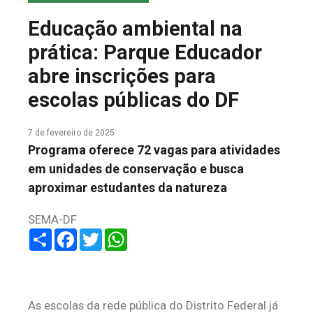
COLUNA DO MEIO
Educação ambiental na
FALE CONOSCO
prática: Parque Educador
abre inscrições para
escolas públicas do DF
7 de fevereiro de 2025
Programa oferece 72 vagas para atividades
em unidades de conservação e busca
aproximar estudantes da natureza
SEMA-DF
Share
Facebook
Twitter
WhatsApp
As escolas da rede pública do Distrito Federal já