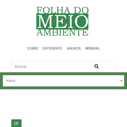
Folha do Meio Ambiente
SOBRE
EXPEDIENTE
ANUNCIE
WEBMAIL
Busca
NOSSA HISTÓRIA
ÚLTIMAS NOTÍCIAS
EDIÇÃO DO MÊS
EDIÇÕES ANTERIORES
DF