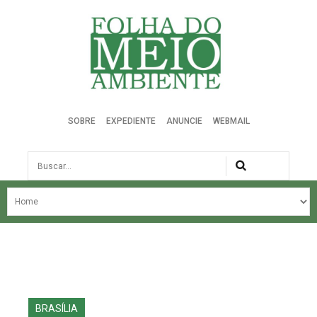
Folha do Meio Ambiente
SOBRE
EXPEDIENTE
ANUNCIE
WEBMAIL
Busca
NOSSA HISTÓRIA
ÚLTIMAS NOTÍCIAS
EDIÇÃO DO MÊS
EDIÇÕES ANTERIORES
BRASÍLIA