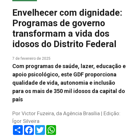
COLUNA DO MEIO
Envelhecer com dignidade:
FALE CONOSCO
Programas de governo
transformam a vida dos
idosos do Distrito Federal
7 de fevereiro de 2025
Com programas de saúde, lazer, educação e
apoio psicológico, este GDF proporciona
qualidade de vida, autonomia e inclusão
para os mais de 350 mil idosos da capital do
país
Por Victor Fuzeira, da Agência Brasília | Edição:
Ígor Silveira
Share
Facebook
Twitter
WhatsApp