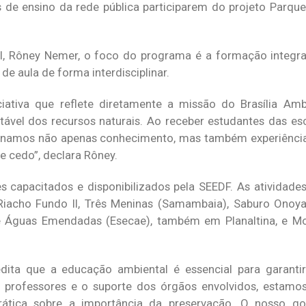
s de ensino da rede pública participarem do projeto Parque
l, Rôney Nemer, o foco do programa é a formação integra
e aula de forma interdisciplinar.
tiva que reflete diretamente a missão do Brasília Ambie
ável dos recursos naturais. Ao receber estudantes das es
ionamos não apenas conhecimento, mas também experiênci
e cedo”, declara Rôney.
 capacitados e disponibilizados pela SEEDF. As atividades
Riacho Fundo II, Três Meninas (Samambaia), Saburo Onoya
 de Águas Emendadas (Esecae), também em Planaltina, e M
ita que a educação ambiental é essencial para garanti
 professores e o suporte dos órgãos envolvidos, estamo
rática sobre a importância da preservação. O nosso go