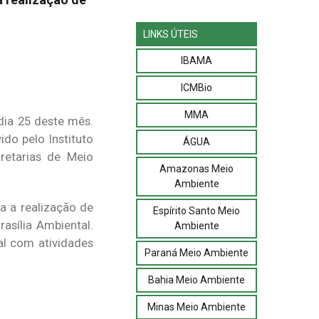
LINKS ÚTEIS
IBAMA
ICMBio
MMA
dia 25 deste mês.
do pelo Instituto
ÁGUA
retarias de Meio
Amazonas Meio
Ambiente
a a realização de
Espírito Santo Meio
asília Ambiental.
Ambiente
l com atividades
Paraná Meio Ambiente
Bahia Meio Ambiente
Minas Meio Ambiente