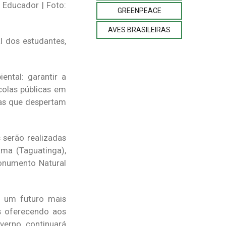
 Educador | Foto:
GREENPEACE
AVES BRASILEIRAS
l dos estudantes,
ntal: garantir a
colas públicas em
as que despertam
 serão realizadas
ma (Taguatinga),
onumento Natural
r um futuro mais
s oferecendo aos
verno continuará