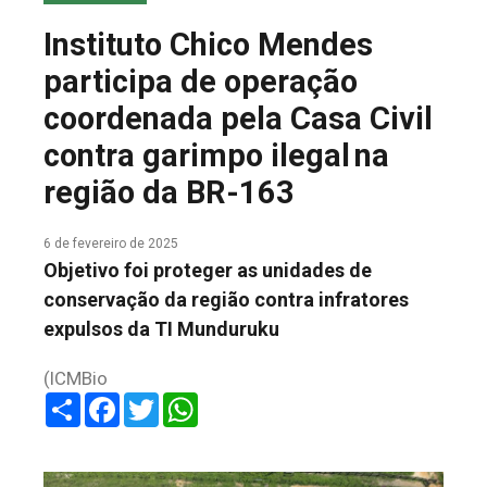
COLUNA DO MEIO
Instituto Chico Mendes
FALE CONOSCO
participa de operação
coordenada pela Casa Civil
contra garimpo ilegal na
região da BR-163
6 de fevereiro de 2025
Objetivo foi proteger as unidades de
conservação da região contra infratores
expulsos da TI Munduruku
(ICMBio
Share
Facebook
Twitter
WhatsApp