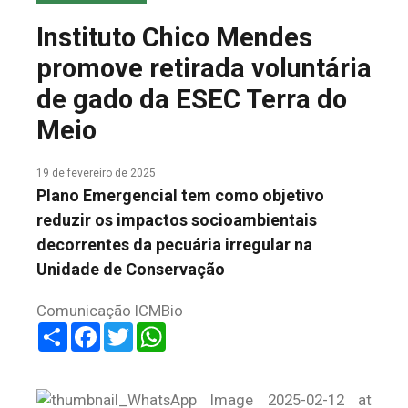
COLUNA DO MEIO
Instituto Chico Mendes
FALE CONOSCO
promove retirada voluntária
de gado da ESEC Terra do
Meio
19 de fevereiro de 2025
Plano Emergencial tem como objetivo
reduzir os impactos socioambientais
decorrentes da pecuária irregular na
Unidade de Conservação
Comunicação ICMBio
Share
Facebook
Twitter
WhatsApp