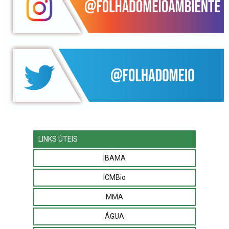
LINKS ÚTEIS
IBAMA
ICMBio
MMA
ÁGUA