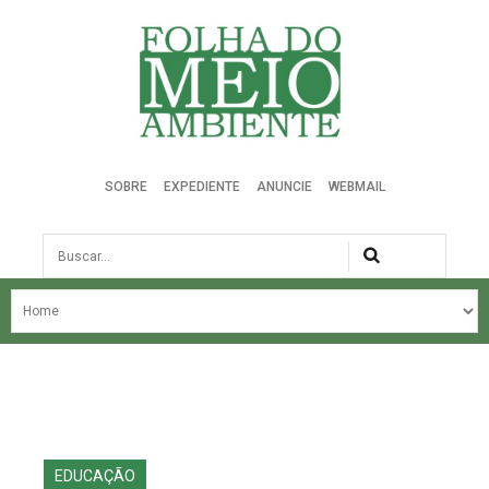
Folha do Meio Ambiente
SOBRE
EXPEDIENTE
ANUNCIE
WEBMAIL
Busca
NOSSA HISTÓRIA
ÚLTIMAS NOTÍCIAS
EDIÇÃO DO MÊS
EDIÇÕES ANTERIORES
EDUCAÇÃO