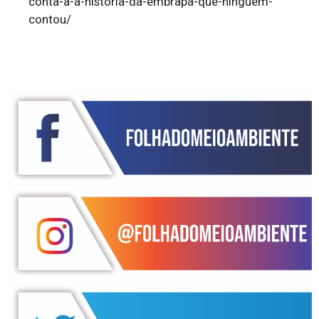
conta-a-a-historia-da-embrapa-que-ninguem-
contou/