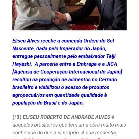
Eliseu Alves recebe a comenda Ordem do Sol
Nascente, dada pelo Imperador do Japão,
entregue pessoalmente pelo embaixador Teiji
Hayashi. A parceria entre a Embrapa e a JICA
[Agência de Cooperação Internacional do Japão]
resultou na produção de alimentos no Cerrado
brasileiro e viabilizou o acesso de produtos
agropecuários em quantidade qualidade à
população do Brasil e do Japão.
(*3)
ELISEU ROBERTO DE ANDRADE ALVES
é
daqueles brasileiros que tem uma obra muito mais
conhecida do que a si próprio. A sua modéstia,