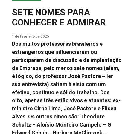
COLUNA DO MEIO
SETE NOMES PARA
FALE CONOSCO
CONHECER E ADMIRAR
1 de fevereiro de 2025
Dos muitos professores brasileiros e
estrangeiros que influenciaram ou
participaram da discussão e da implantação
da Embrapa, pelo menos sete nomes (além,
é lógico, do professor José Pastore – ler
sua entrevista) saltam à vista com um
efetivo, contínuo e sólido trabalho. Dos
oito, apenas três estão vivos e atuantes: ex-
ministro Cirne Lima, José Pastore e Eliseu
Alves. Os outros cinco são: Theodore
Schultz – Aloísio Monteiro Campelo – G.
Edward Schuh – Barbara McClintock –