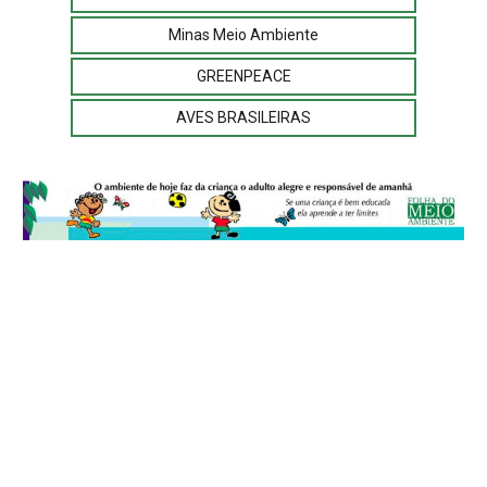
Minas Meio Ambiente
GREENPEACE
AVES BRASILEIRAS
© 2026
Folha do Meio Ambiente
é uma publicação da Folha do Meio
Ambiente Cultura Viva Editora Ltda
SRTV Sul, Quadra 701 Conjunto D, Bloco A, Sala 717 - CEP 70.340-000 -
Asa Sul - Brasília/DF - Brasil.