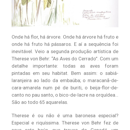
Onde há flor, há árvore. Onde há árvore há fruto e
onde há fruto há pássaros. E aí a sequência foi
inevitável. Veio a segunda produção artística de
Therese von Behr: “As Aves do Cerrado”. Com um
detalhe importante: todas as aves foram
pintadas em seu habitat. Bem assim: o sabiá-
laranjeira ao lado da embaúba; o maracanã-de-
cara-amarela num pé de buriti, o beija-flor-de-
canto no pau santo, o bico-de-lacre na orquídea…
São ao todo 65 aquarelas.
Therese é ou não é uma baronesa especial?
Especial e riquíssima. Therese von Behr fez de
seus sete baús, que trouxe do Canadá, um