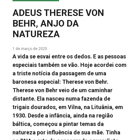
COLUNA DO MEIO
ADEUS THERESE VON
FALE CONOSCO
BEHR, ANJO DA
NATUREZA
1 de março de 2025
A vida se esvai entre os dedos. E as pessoas
especiais também se vão. Hoje acordei com
a triste notícia da passagem de uma
baronesa especial: Therese von Behr.
Therese von Behr veio de um caminhar
distante. Ela nasceu numa fazenda de
trigais dourados, em Vilna, na Lituânia, em
1930. Desde a infância, ainda na região
báltica, começou a pintar temas da
natureza por influência de sua mãe. Tinha