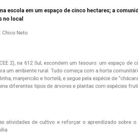
 na escola em um espaço de cinco hectares; a comuni
 no local
o: Chico Neto
(CEE 2), na 612 Sul, escondem um tesouro: um espaço de c
ara um ambiente rural. Tudo começa com a horta comunitári
linha, manjericão e hortelã, e segue pela espécie de “chácara
 diferentes tipos de árvores e plantas com espécies frutíf
s atividades de cultivo e reforçar o aprendizado sobre o
ília