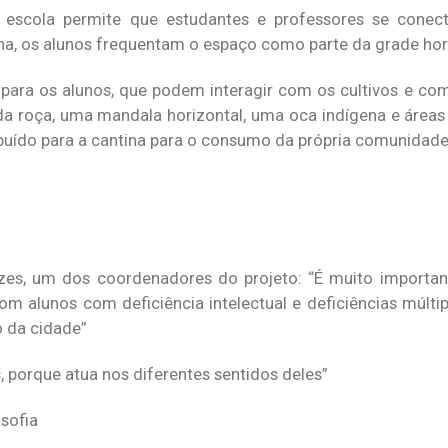
a escola permite que estudantes e professores se con
a, os alunos frequentam o espaço como parte da grade hor
ra os alunos, que podem interagir com os cultivos e com
a roça, uma mandala horizontal, uma oca indígena e área
ribuído para a cantina para o consumo da própria comunidade
es, um dos coordenadores do projeto: “É muito importan
om alunos com deficiência intelectual e deficiências múlti
o da cidade”
 porque atua nos diferentes sentidos deles”
osofia