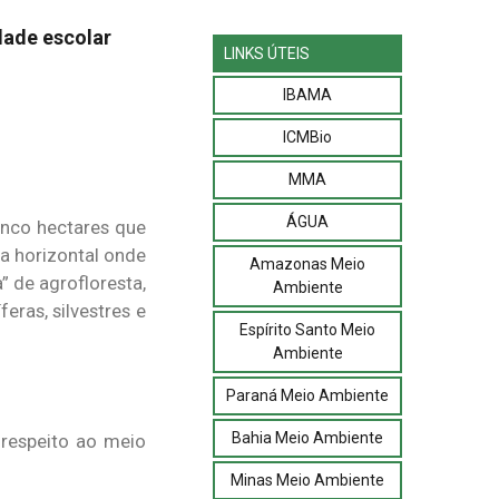
dade escolar
LINKS ÚTEIS
IBAMA
ICMBio
MMA
ÁGUA
inco hectares que
a horizontal onde
Amazonas Meio
” de agrofloresta,
Ambiente
eras, silvestres e
Espírito Santo Meio
Ambiente
Paraná Meio Ambiente
Bahia Meio Ambiente
 respeito ao meio
Minas Meio Ambiente