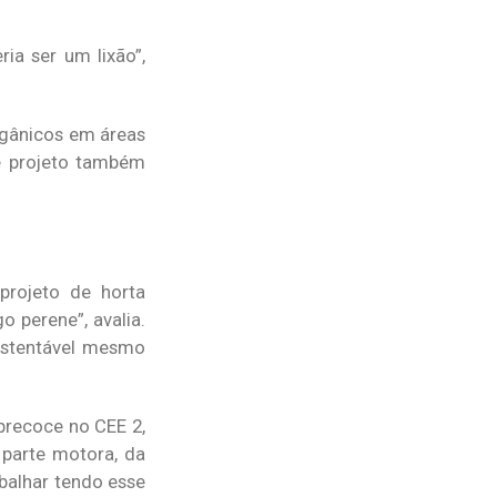
ia ser um lixão”,
rgânicos em áreas
se projeto também
projeto de horta
 perene”, avalia.
ustentável mesmo
precoce no CEE 2,
 parte motora, da
abalhar tendo esse