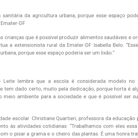
sanitária da agricultura urbana, porque esse espaço poder
da Emater-DF
as crianças que é possível produzir alimentos saudáveis e o
ntua a extensionista rural da Emater-DF Isabella Belo. “Es
a urbana, porque esse espaço poderia ser um lixão.”
go Leite lembra que a escola é considerada modelo no 
e tem dado certo, muito pela dedicação, porque horta é algo
o meio ambiente para a sociedade e que é possível ser s
 escolar. Christiane Quartieri, professora da educação 
to às atividades cotidianas: “Trabalhamos com eles essa
 com o pisar a grama e o cheiro das plantas. É uma honra tr