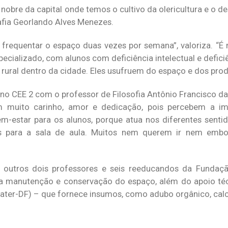
obre da capital onde temos o cultivo da olericultura e o d
afia Georlando Alves Menezes.
frequentar o espaço duas vezes por semana”, valoriza. “É 
cializado, com alunos com deficiência intelectual e deficiê
ural dentro da cidade. Eles usufruem do espaço e dos prod
 no CEE 2 com o professor de Filosofia Antônio Francisco da
 muito carinho, amor e dedicação, pois percebem a im
-estar para os alunos, porque atua nos diferentes sentid
es para a sala de aula. Muitos nem querem ir nem embo
 outros dois professores e seis reeducandos da Funda
na manutenção e conservação do espaço, além do apoio té
mater-DF) – que fornece insumos, como adubo orgânico, calc