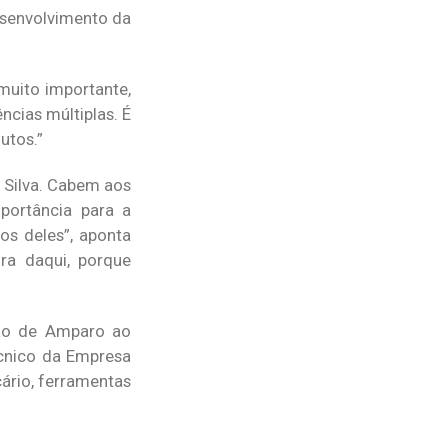
esenvolvimento da
muito importante,
ncias múltiplas. É
utos.”
 Silva. Cabem aos
portância para a
os deles”, aponta
ra daqui, porque
ção de Amparo ao
cnico da Empresa
ário, ferramentas