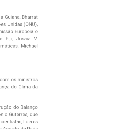
a Guiana, Bharrat
ões Unidas (ONU),
missão Europeia e
 Fiji, Josaia V.
máticas, Michael
 com os ministros
ança do Clima da
rução do Balanço
ónio Guterres, que
ientistas, líderes
do Acordo de Paris