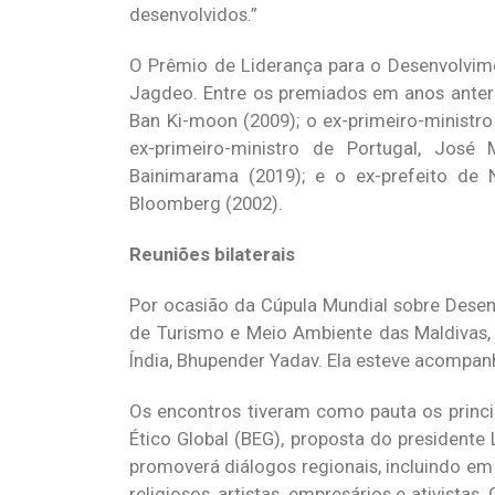
desenvolvidos.”
O Prêmio de Liderança para o Desenvolvime
Jagdeo. Entre os premiados em anos anteri
Ban Ki-moon (2009); o ex-primeiro-ministr
ex-primeiro-ministro de Portugal, José 
Bainimarama (2019); e o ex-prefeito de 
Bloomberg (2002).
Reuniões bilaterais
Por ocasião da Cúpula Mundial sobre Desenv
de Turismo e Meio Ambiente das Maldivas,
Índia, Bhupender Yadav. Ela esteve acompan
Os encontros tiveram como pauta os princ
Ético Global (BEG), proposta do presidente 
promoverá diálogos regionais, incluindo em p
religiosos, artistas, empresários e ativista