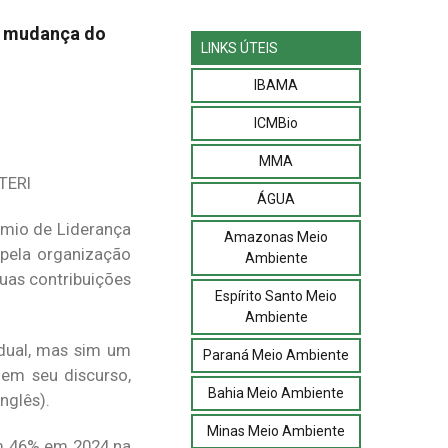
e mudança do
LINKS ÚTEIS
IBAMA
ICMBio
MMA
 TERI
ÁGUA
êmio de Liderança
Amazonas Meio
pela organização
Ambiente
suas contribuições
Espírito Santo Meio
Ambiente
dual, mas sim um
Paraná Meio Ambiente
 em seu discurso,
Bahia Meio Ambiente
nglês).
Minas Meio Ambiente
m 46% em 2024 na