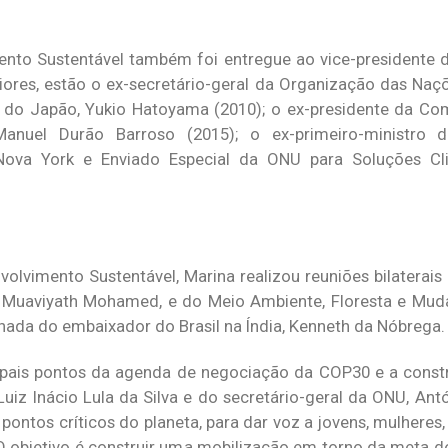
nto Sustentável também foi entregue ao vice-presidente d
ores, estão o ex-secretário-geral da Organização das Naç
o do Japão, Yukio Hatoyama (2010); o ex-presidente da Co
Manuel Durão Barroso (2015); o ex-primeiro-ministro de
Nova York e Enviado Especial da ONU para Soluções Cli
olvimento Sustentável, Marina realizou reuniões bilaterais
 Muaviyath Mohamed, e do Meio Ambiente, Floresta e Mud
hada do embaixador do Brasil na Índia, Kenneth da Nóbrega.
ipais pontos da agenda de negociação da COP30 e a const
Luiz Inácio Lula da Silva e do secretário-geral da ONU, Ant
ontos críticos do planeta, para dar voz a jovens, mulheres, c
s. O objetivo é construir uma mobilização em torno da meta 