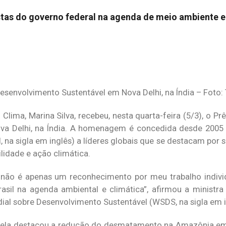
stas do governo federal na agenda de meio ambiente 
esenvolvimento Sustentável em Nova Delhi, na Índia – Foto:
lima, Marina Silva, recebeu, nesta quarta-feira (5/3), o Pr
va Delhi, na Índia. A homenagem é concedida desde 2005 
I, na sigla em inglês) a líderes globais que se destacam por 
lidade e ação climática.
não é apenas um reconhecimento por meu trabalho indivi
sil na agenda ambiental e climática”, afirmou a ministra
ial sobre Desenvolvimento Sustentável (WSDS, na sigla em i
, ela destacou a redução do desmatamento na Amazônia e