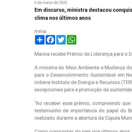
6 de março de 2025
Em discurso, ministra destacou conqui
clima nos últimos anos
mma
Share
Facebook
Twitter
WhatsApp
Marina recebe Prêmio de Liderança para o D
A ministra do Meio Ambiente e Mudança do C
para o Desenvolvimento Sustentável em No
indiana Instituto de Energia e Recursos (TER
excepcionais para a promoção da sustentabi
“Ao receber esse prêmio, compreendo que 
testemunho da importância do papel do Bra
realizado durante a abertura da Cúpula Mund
Como conquistas do país nos últimos anos