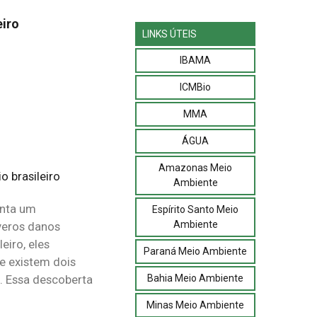
eiro
LINKS ÚTEIS
IBAMA
ICMBio
MMA
ÁGUA
Amazonas Meio
Ambiente
enta um
Espírito Santo Meio
Ambiente
everos danos
eiro, eles
Paraná Meio Ambiente
e existem dois
Bahia Meio Ambiente
. Essa descoberta
Minas Meio Ambiente