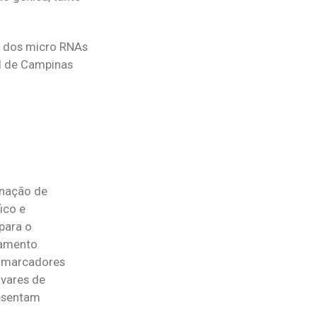
o dos micro RNAs
al de Campinas
enação de
ico e
para o
ramento
o marcadores
ivares de
resentam