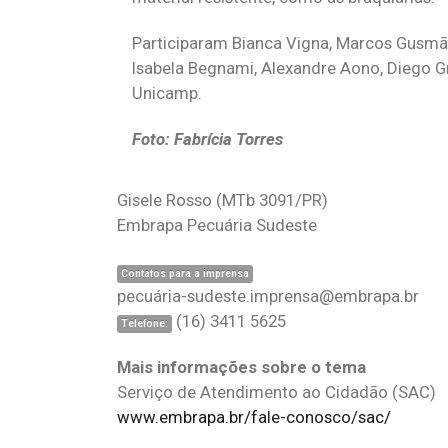
Participaram Bianca Vigna, Marcos Gusm
Isabela Begnami, Alexandre Aono, Diego Gr
Unicamp.
Foto: Fabrícia Torres
Gisele Rosso
(MTb 3091/PR)
Embrapa Pecuária Sudeste
Contatos para a imprensa
pecuá
ria-sudeste.imprensa@embrapa.br
(16) 3411 5625
Telefone:
Mais informações sobre o tema
Serviço de Atendimento ao Cidadão (SAC)
www.embrapa.br/fale-conosco/sac/