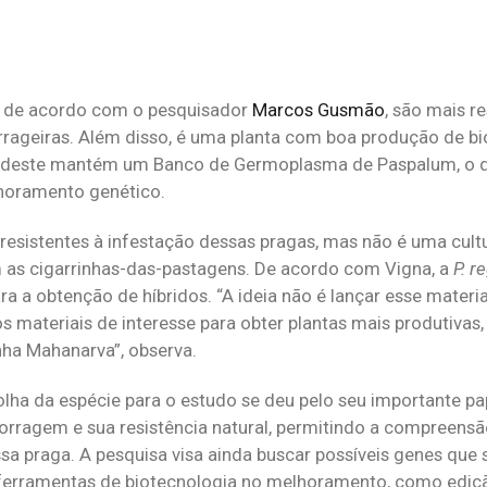
i, de acordo com o pesquisador
Marcos Gusmão
, são mais r
rrageiras. Além disso, é uma planta com boa produção de b
Sudeste mantém um Banco de Germoplasma de Paspalum, o q
horamento genético.
resistentes à infestação dessas pragas, mas não é uma cultu
m as cigarrinhas-das-pastagens. De acordo com Vigna, a
P. re
 a obtenção de híbridos. “A ideia não é lançar esse material
materiais de interesse para obter plantas mais produtivas,
inha Mahanarva”, observa.
lha da espécie para o estudo se deu pelo seu importante pa
rragem e sua resistência natural, permitindo a compreens
a praga. A pesquisa visa ainda buscar possíveis genes que
 ferramentas de biotecnologia no melhoramento, como ediçã