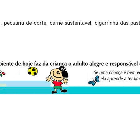
o
,
pecuaria-de-corte
,
carne-sustentavel
,
cigarrinha-das-pas