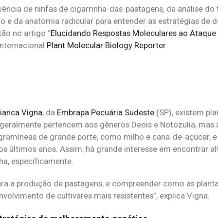
vência de ninfas de cigarrinha-das-pastagens, da análise do
to e da anatomia radicular para entender as estratégias de d
tão no artigo “
Elucidando Respostas Moleculares ao Ataque 
 internacional
Plant Molecular Biology Reporter
.
ianca Vigna
, da
Embrapa Pecuária Sudeste
(SP), existem pla
e geralmente pertencem aos gêneros Deois e Notozulia, mas 
 gramíneas de grande porte, como milho e cana-de-açúcar, 
os últimos anos. Assim, há grande interesse em encontrar al
ha, especificamente.
 para a produção de pastagens, e compreender como as plant
volvimento de cultivares mais resistentes”, explica Vigna.