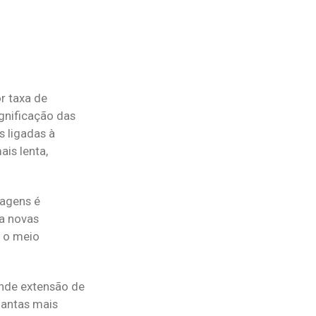
r taxa de
ignificação das
s ligadas à
is lenta,
tagens é
ra novas
e o meio
rande extensão de
lantas mais