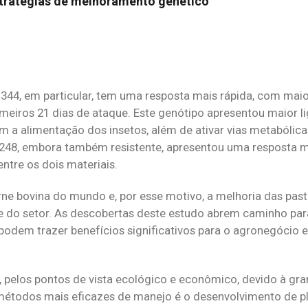
tratégias de melhoramento genético
44, em particular, tem uma resposta mais rápida, com maio
imeiros 21 dias de ataque. Este genótipo apresentou maior l
tam a alimentação dos insetos, além de ativar vias metabólica
48, embora também resistente, apresentou uma resposta ma
ntre os dois materiais.
rne bovina do mundo e, por esse motivo, a melhoria das pas
de do setor. As descobertas deste estudo abrem caminho pa
odem trazer benefícios significativos para o agronegócio 
l, pelos pontos de vista ecológico e econômico, devido à g
 métodos mais eficazes de manejo é o desenvolvimento de p