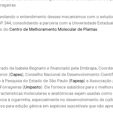
rageiras.
ofundando o entendimento desses mecanismos com o estud
GP 344, consolidando a parceria com a Universidade Estadu
to do
Centro de Melhoramento Molecular de Plantas
.
trado da Isabela Begnami e financiado pela Embrapa, Coord
rior (
Capes
), Conselho Nacional de Desenvolvimento Científ
 à Pesquisa do Estado de São Paulo (
Fapesp
) e Associação 
orrageiras (
Unipasto
). Ele fornece subsídios para o melho
características moleculares e anatômicas sejam usadas com
ncia à cigarrinha, especialmente no desenvolvimento de cult
os para edição gênica em espécies suscetíveis que não ap