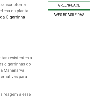
 transcriptoma
GREENPEACE
efesa da planta
AVES BRASILEIRAS
da Cigarrinha
ntas resistentes a
as cigarrinhas do
e a Mahanarva
ternativas para
as reagem a esse