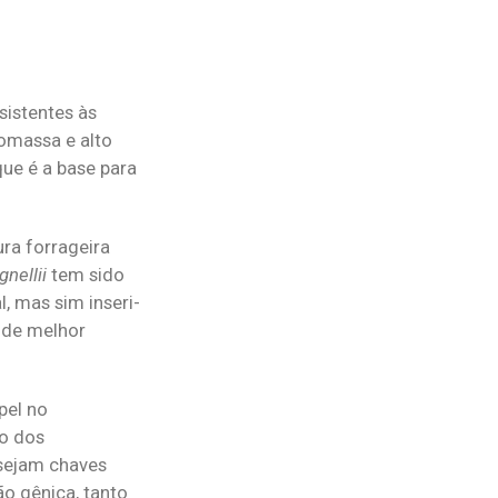
esistentes às
iomassa e alto
ue é a base para
ra forrageira
gnellii
tem sido
, mas sim inseri-
 de melhor
pel no
ão dos
 sejam chaves
o gênica, tanto