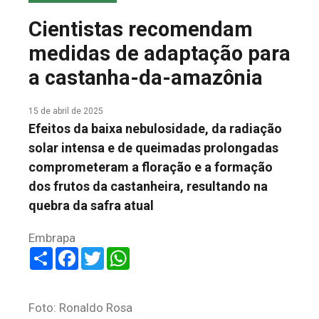
COLUNA DO MEIO
Cientistas recomendam
FALE CONOSCO
medidas de adaptação para
a castanha-da-amazônia
15 de abril de 2025
Efeitos da baixa nebulosidade, da radiação
solar intensa e de queimadas prolongadas
comprometeram a floração e a formação
dos frutos da castanheira, resultando na
quebra da safra atual
Embrapa
Share
Facebook
Twitter
WhatsApp
Foto: Ronaldo Rosa