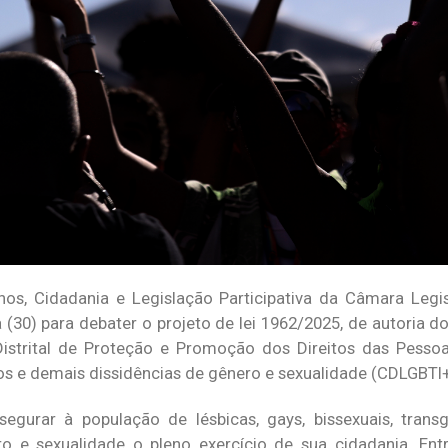
, Cidadania e Legislação Participativa da Câmara Legisl
a (30) para debater o projeto de lei 1962/2025, de autoria d
istrital de Proteção e Promoção dos Direitos das Pessoa
exos e demais dissidências de gênero e sexualidade (CDLGBTI+
gurar à população de lésbicas, gays, bissexuais, transgê
ro e sexualidade o pleno exercício de sua cidadania. En