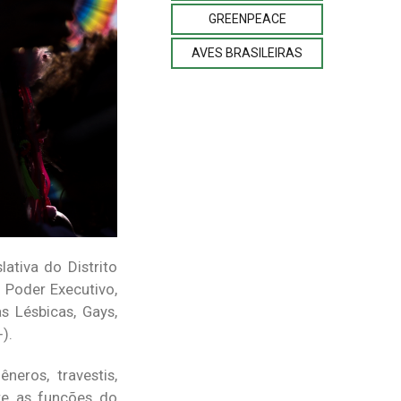
GREENPEACE
AVES BRASILEIRAS
ativa do Distrito
o Poder Executivo,
s Lésbicas, Gays,
).
neros, travestis,
tre as funções do