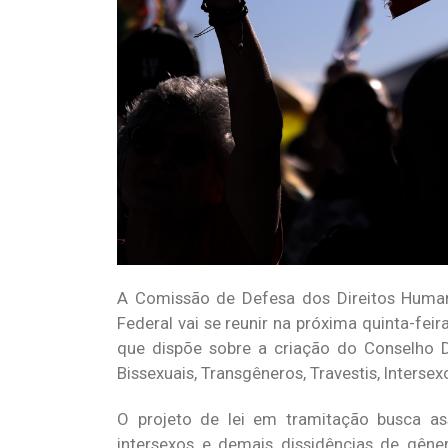
A Comissão de Defesa dos Direitos Humanos
Federal vai se reunir na próxima quinta-feir
que dispõe sobre a criação do Conselho D
Bissexuais, Transgêneros, Travestis, Inters
O projeto de lei em tramitação busca asse
intersexos e demais dissidências de gêne