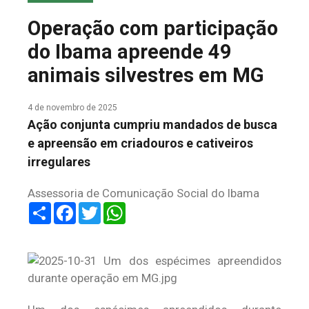
COLUNA DO MEIO
Operação com participação
FALE CONOSCO
do Ibama apreende 49
animais silvestres em MG
4 de novembro de 2025
Ação conjunta cumpriu mandados de busca
e apreensão em criadouros e cativeiros
irregulares
Assessoria de Comunicação Social do Ibama
Share
Facebook
Twitter
WhatsApp