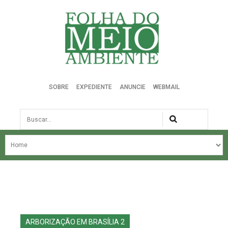
Folha do Meio Ambiente
SOBRE
EXPEDIENTE
ANUNCIE
WEBMAIL
Busca
NOSSA HISTÓRIA
ÚLTIMAS NOTÍCIAS
EDIÇÃO DO MÊS
EDIÇÕES ANTERIORES
ARBORIZAÇÃO EM BRASÍLIA 2