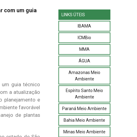
ar com um guia
LINKS ÚTEIS
IBAMA
ICMBio
MMA
ÁGUA
Amazonas Meio
Ambiente
 um guia técnico
Espírito Santo Meio
om a atualização
Ambiente
o planejamento e
mbiente favorável
Paraná Meio Ambiente
manejo de plantas
Bahia Meio Ambiente
Minas Meio Ambiente
 no estado de São