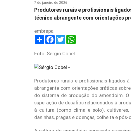
7 de janeiro de 2026
Produtores rurais e profissionais lig
técnico abrangente com orientações prá
embrapa
Share
Facebook
Twitter
WhatsApp
Foto: Sérgio Cobel
Produtores rurais e profissionais ligado
abrangente com orientações práticas sobre
do sistema de produção do amendoim. O ob
superação de desafios relacionados à prod
à cultura (como clima e solo), cultivares
daninhas, pragas e doenças, colheita e pós-
A cultura do amendoim apresenta crescimen