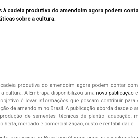
ados à cadeia produtiva do amendoim agora podem cont
ticas sobre a cultura.
s à cadeia produtiva do amendoim agora podem contar com
 a cultura. A Embrapa disponibilizou uma
nova publicação
c
jetivo é levar informações que possam contribuir para 
ução de amendoim no Brasil. A publicação aborda desde o a
, produção de sementes, técnicas de plantio, adubação, 
colheita, mercado e comercialização, custo e rentabilidade.
to expressivo no Brasil nos últimos anos, principalmente