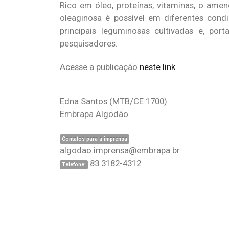
Rico em óleo, proteínas, vitaminas, o ame
oleaginosa é possível em diferentes cond
principais leguminosas cultivadas e, por
pesquisadores.
Acesse a publicação
neste link
.
Edna Santos
(MTB/CE 1700)
Embrapa Algodão
Contatos para a imprensa
algodao.imprensa@embrapa.br
83 3182-4312
Telefone: