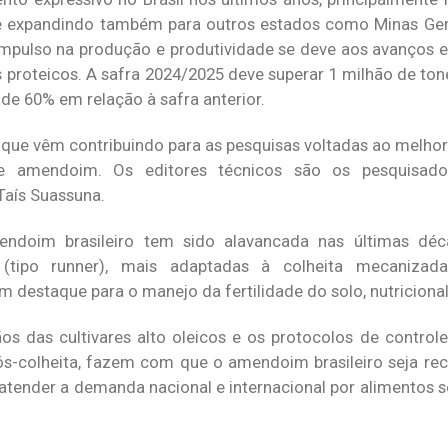
se expandindo também para outros estados como Minas Ger
 impulso na produção e produtividade se deve aos avanços 
proteicos. A safra 2024/2025 deve superar 1 milhão de ton
e 60% em relação à safra anterior.
is que vêm contribuindo para as pesquisas voltadas ao melho
e amendoim. Os editores técnicos são os pesquisa
Taís Suassuna.
ndoim brasileiro tem sido alavancada nas últimas déc
s (tipo
runner
), mais adaptadas à colheita mecanizada
estaque para o manejo da fertilidade do solo, nutricional e
ãos das cultivares alto oleicos e os protocolos de control
s-colheita, fazem com que o amendoim brasileiro seja re
 atender a demanda nacional e internacional por alimentos s