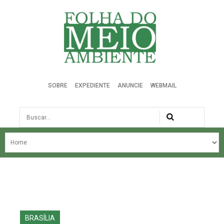
Folha do Meio Ambiente
SOBRE
EXPEDIENTE
ANUNCIE
WEBMAIL
Busca
NOSSA HISTÓRIA
ÚLTIMAS NOTÍCIAS
EDIÇÃO DO MÊS
EDIÇÕES ANTERIORES
BRASÍLIA