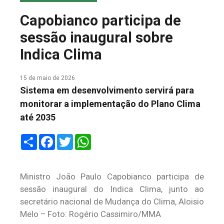
COLUNA DO MEIO
Capobianco participa de
FALE CONOSCO
sessão inaugural sobre
Indica Clima
15 de maio de 2026
Sistema em desenvolvimento servirá para
monitorar a implementação do Plano Clima
até 2035
Share
Facebook
Twitter
WhatsApp
Ministro João Paulo Capobianco participa de
sessão inaugural do Indica Clima, junto ao
secretário nacional de Mudança do Clima, Aloisio
Melo – Foto: Rogério Cassimiro/MMA