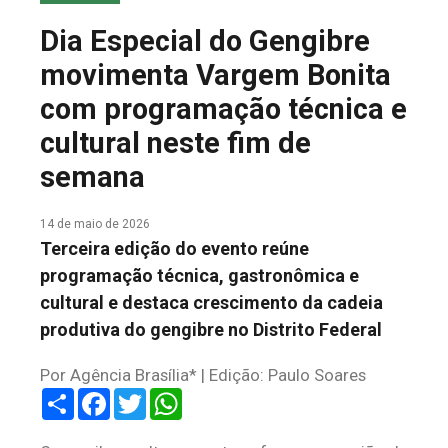
COLUNA DO MEIO
Dia Especial do Gengibre
FALE CONOSCO
movimenta Vargem Bonita
com programação técnica e
cultural neste fim de
semana
14 de maio de 2026
Terceira edição do evento reúne
programação técnica, gastronômica e
cultural e destaca crescimento da cadeia
produtiva do gengibre no Distrito Federal
Por Agência Brasília* | Edição: Paulo Soares
Share
Facebook
Twitter
WhatsApp