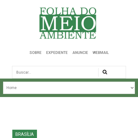
Folha do Meio Ambiente
SOBRE
EXPEDIENTE
ANUNCIE
WEBMAIL
Busca
NOSSA HISTÓRIA
ÚLTIMAS NOTÍCIAS
EDIÇÃO DO MÊS
EDIÇÕES ANTERIORES
BRASÍLIA