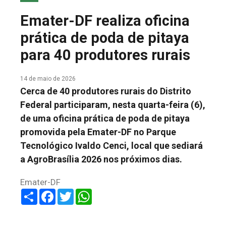
COLUNA DO MEIO
Emater-DF realiza oficina
FALE CONOSCO
prática de poda de pitaya
para 40 produtores rurais
14 de maio de 2026
Cerca de 40 produtores rurais do Distrito
Federal participaram, nesta quarta-feira (6),
de uma oficina prática de poda de pitaya
promovida pela Emater-DF no Parque
Tecnológico Ivaldo Cenci, local que sediará
a AgroBrasília 2026 nos próximos dias.
Emater-DF
Share
Facebook
Twitter
WhatsApp