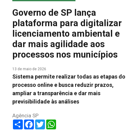
COLUNA DO MEIO
Governo de SP lança
FALE CONOSCO
plataforma para digitalizar
licenciamento ambiental e
dar mais agilidade aos
processos nos municípios
13 de maio de 2026
Sistema permite realizar todas as etapas do
processo online e busca reduzir prazos,
ampliar a transparência e dar mais
previsibilidade às análises
Agência SP
Share
Facebook
Twitter
WhatsApp