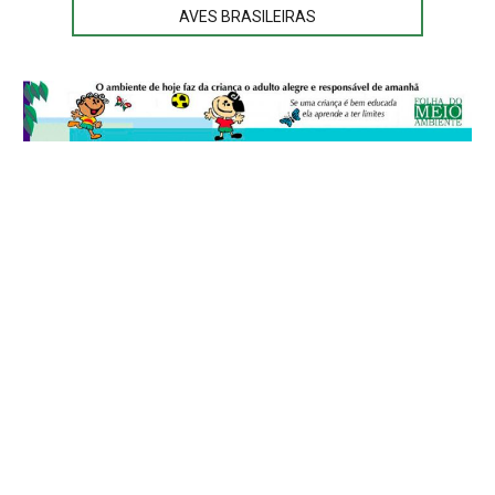
AVES BRASILEIRAS
© 2026
Folha do Meio Ambiente
é uma publicação da Folha do Meio
Ambiente Cultura Viva Editora Ltda
SRTV Sul, Quadra 701 Conjunto D, Bloco A, Sala 717 - CEP 70.340-000 -
Asa Sul - Brasília/DF - Brasil.